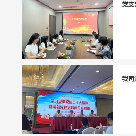
党支
我司