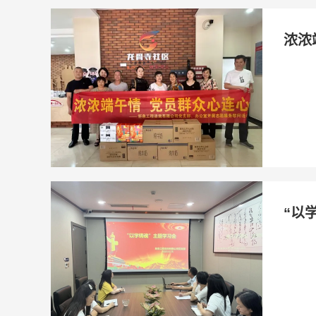
浓浓
“以